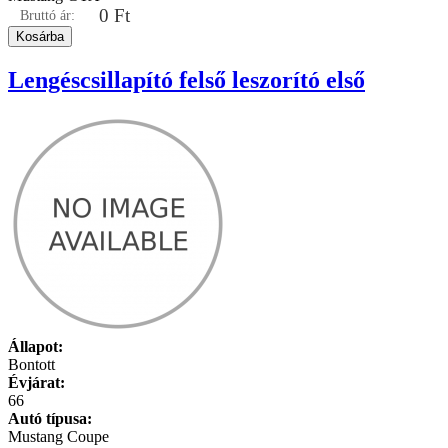
0 Ft
Bruttó ár:
Lengéscsillapító felső leszorító első
Állapot:
Bontott
Évjárat:
66
Autó típusa:
Mustang Coupe