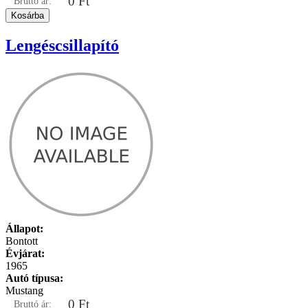
0 Ft
Bruttó ár:
Lengéscsillapító
Állapot:
Bontott
Évjárat:
1965
Autó típusa:
Mustang
0 Ft
Bruttó ár: