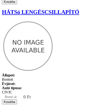
HÁTSó LENGÉSCSILLAPÍTÓ
Állapot:
Bontott
Évjárat:
Autó típusa:
CIVIC
0 Ft
Bruttó ár: