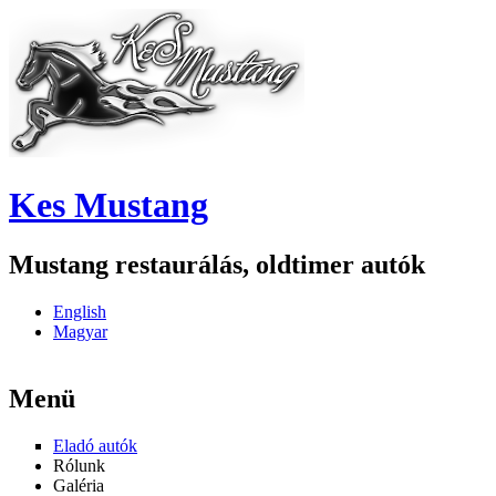
Ugrás a tartalomra
Kes Mustang
Mustang restaurálás, oldtimer autók
English
Magyar
Menü
Eladó autók
Rólunk
Galéria