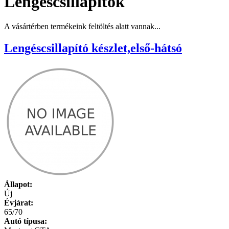
Lengéscsillapítók
A vásártérben termékeink feltöltés alatt vannak...
Lengéscsillapító készlet,első-hátsó
Állapot:
Új
Évjárat:
65/70
Autó típusa: