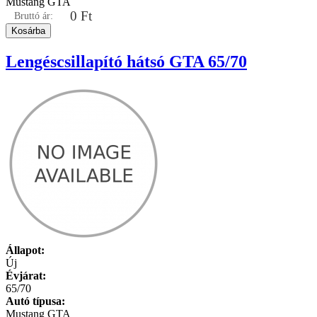
Mustang GTA
0 Ft
Bruttó ár:
Lengéscsillapító hátsó GTA 65/70
Állapot:
Új
Évjárat:
65/70
Autó típusa:
Mustang GTA