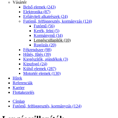
Vásártér
Belső elemek (243)
Elektronika (87)
Erőátviteli alkatrészek (24)
Futómű, felfüggesztés, kormányzás (124)
Futómű (56)
Kerék, felni (5)
Kormánymű (34)
Lengéscsillapítók (10)
Rugózás (20)
Fékrendszer (98)
Hűtés, fűtés (39)
Kiegészítők, ajándékok (3)
Kipufogó (24)
Külső elemek (287)
Motortér elemek (130)
Hírek
Referenciák
Karrier
Flottakezelés
Címlap
Futómű, felfüggesztés, kormányzás (124)
Jelenlegi hely