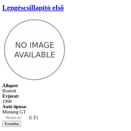
Lengéscsillapító első
Állapot:
Bontott
Évjárat:
1998
Autó típusa:
Mustang GT
0 Ft
Bruttó ár: