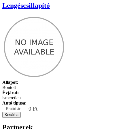
Lengéscsillapító
Állapot:
Bontott
Évjárat:
ismeretlen
Autó típusa:
0 Ft
Bruttó ár:
Partnerek