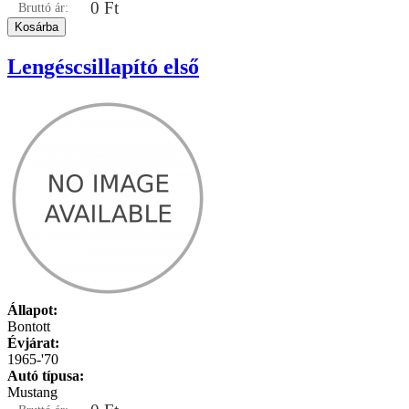
0 Ft
Bruttó ár:
Lengéscsillapító első
Állapot:
Bontott
Évjárat:
1965-'70
Autó típusa:
Mustang