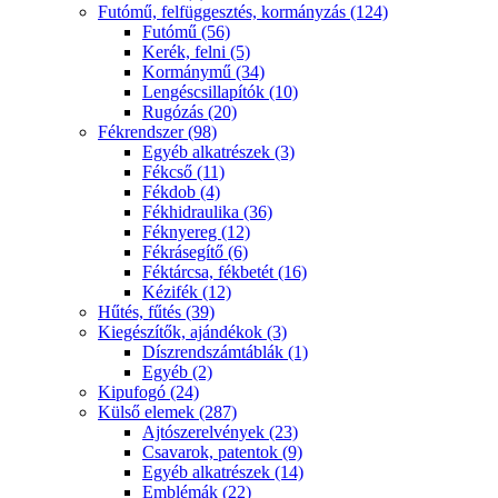
Futómű, felfüggesztés, kormányzás (124)
Futómű (56)
Kerék, felni (5)
Kormánymű (34)
Lengéscsillapítók (10)
Rugózás (20)
Fékrendszer (98)
Egyéb alkatrészek (3)
Fékcső (11)
Fékdob (4)
Fékhidraulika (36)
Féknyereg (12)
Fékrásegítő (6)
Féktárcsa, fékbetét (16)
Kézifék (12)
Hűtés, fűtés (39)
Kiegészítők, ajándékok (3)
Díszrendszámtáblák (1)
Egyéb (2)
Kipufogó (24)
Külső elemek (287)
Ajtószerelvények (23)
Csavarok, patentok (9)
Egyéb alkatrészek (14)
Emblémák (22)