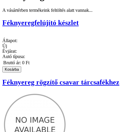
A vásártérben termékeink feltöltés alatt vannak...
Féknyeregfelújító készlet
Állapot:
Új
Évjárat:
Autó típusa:
Bruttó ár:
0 Ft
Féknyereg rögzítő csavar tárcsafékhez