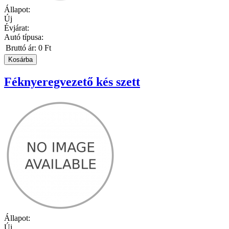
Állapot:
Új
Évjárat:
Autó típusa:
Bruttó ár:
0 Ft
Féknyeregvezető kés szett
Állapot:
Új