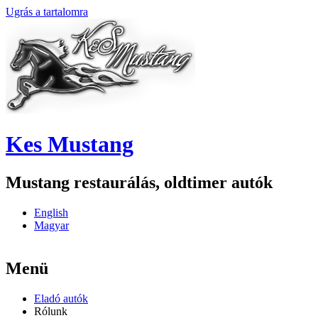
Ugrás a tartalomra
Kes Mustang
Mustang restaurálás, oldtimer autók
English
Magyar
Menü
Eladó autók
Rólunk