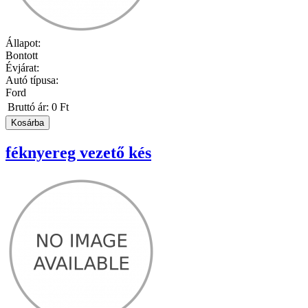
Állapot:
Bontott
Évjárat:
Autó típusa:
Ford
Bruttó ár:
0 Ft
féknyereg vezető kés