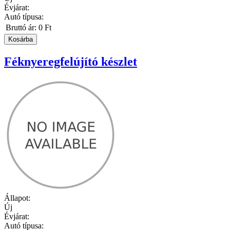
Évjárat:
Autó típusa:
Bruttó ár:
0 Ft
Féknyeregfelújító készlet
Állapot:
Új
Évjárat:
Autó típusa: