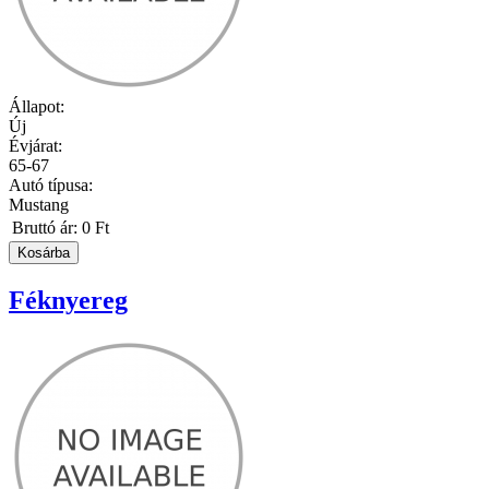
Állapot:
Új
Évjárat:
65-67
Autó típusa:
Mustang
Bruttó ár:
0 Ft
Féknyereg