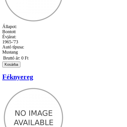
Állapot:
Bontott
Évjárat:
1965-'73
Autó típusa:
Mustang
Bruttó ár:
0 Ft
Féknyereg