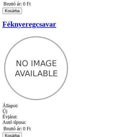
Bruttó ár:
0 Ft
Féknyeregcsavar
Állapot:
Új
Évjárat:
Autó típusa:
Bruttó ár:
0 Ft