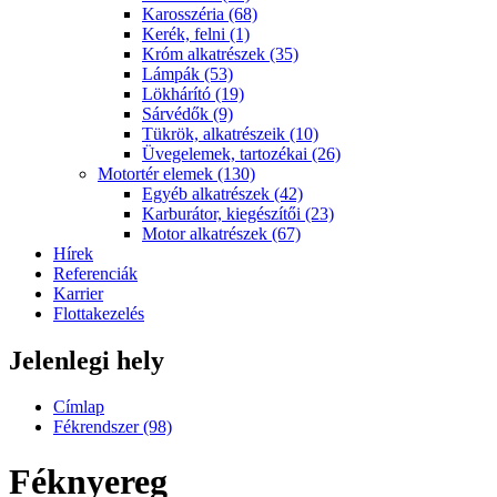
Karosszéria (68)
Kerék, felni (1)
Króm alkatrészek (35)
Lámpák (53)
Lökhárító (19)
Sárvédők (9)
Tükrök, alkatrészeik (10)
Üvegelemek, tartozékai (26)
Motortér elemek (130)
Egyéb alkatrészek (42)
Karburátor, kiegészítői (23)
Motor alkatrészek (67)
Hírek
Referenciák
Karrier
Flottakezelés
Jelenlegi hely
Címlap
Fékrendszer (98)
Féknyereg