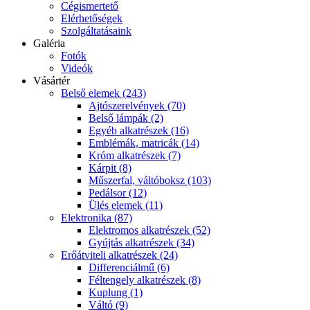
Cégismertető
Elérhetőségek
Szolgáltatásaink
Galéria
Fotók
Videók
Vásártér
Belső elemek (243)
Ajtószerelvények (70)
Belső lámpák (2)
Egyéb alkatrészek (16)
Emblémák, matricák (14)
Króm alkatrészek (7)
Kárpit (8)
Műszerfal, váltóboksz (103)
Pedálsor (12)
Ülés elemek (11)
Elektronika (87)
Elektromos alkatrészek (52)
Gyújtás alkatrészek (34)
Erőátviteli alkatrészek (24)
Differenciálmű (6)
Féltengely alkatrészek (8)
Kuplung (1)
Váltó (9)