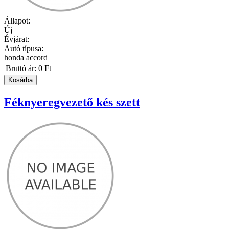
Állapot:
Új
Évjárat:
Autó típusa:
honda accord
Bruttó ár:
0 Ft
Féknyeregvezető kés szett