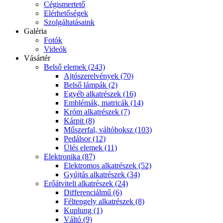
Cégismertető
Elérhetőségek
Szolgáltatásaink
Galéria
Fotók
Videók
Vásártér
Belső elemek (243)
Ajtószerelvények (70)
Belső lámpák (2)
Egyéb alkatrészek (16)
Emblémák, matricák (14)
Króm alkatrészek (7)
Kárpit (8)
Műszerfal, váltóboksz (103)
Pedálsor (12)
Ülés elemek (11)
Elektronika (87)
Elektromos alkatrészek (52)
Gyújtás alkatrészek (34)
Erőátviteli alkatrészek (24)
Differenciálmű (6)
Féltengely alkatrészek (8)
Kuplung (1)
Váltó (9)