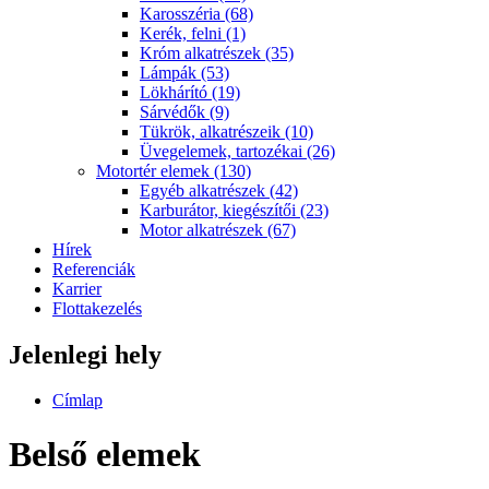
Karosszéria (68)
Kerék, felni (1)
Króm alkatrészek (35)
Lámpák (53)
Lökhárító (19)
Sárvédők (9)
Tükrök, alkatrészeik (10)
Üvegelemek, tartozékai (26)
Motortér elemek (130)
Egyéb alkatrészek (42)
Karburátor, kiegészítői (23)
Motor alkatrészek (67)
Hírek
Referenciák
Karrier
Flottakezelés
Jelenlegi hely
Címlap
Belső elemek