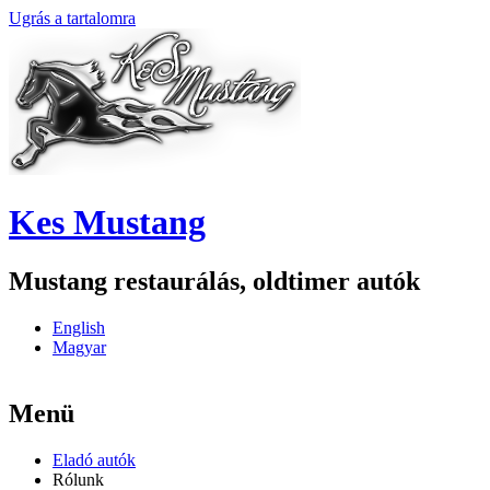
Ugrás a tartalomra
Kes Mustang
Mustang restaurálás, oldtimer autók
English
Magyar
Menü
Eladó autók
Rólunk