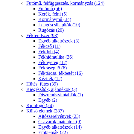
Futómű, felfüggesztés, kormányzás (124)
Futómű (56)
Kerék, felni (5)
Kormánymű (34)
Lengéscsillapítók (10)
Rugózás (20)
Fékrendszer (98)
Egyéb alkatrészek (3)
Fékcső (11)
Fékdob (4)
Fékhidraulika (36)
Féknyereg (12)
Fékrásegítő (6)
Féktárcsa, fékbetét (16)
Kézifék (12)
Hűtés, fűtés (39)
Kiegészítők, ajándékok (3)
Díszrendszámtáblák (1)
Egyéb (2)
Kipufogó (24)
Külső elemek (287)
Ajtószerelvények (23)
Csavarok, patentok (9)
Egyéb alkatrészek (14)
Emblémák (22)