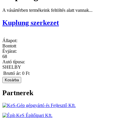
A vásártérben termékeink feltöltés alatt vannak...
Kuplung szerkezet
Állapot:
Bontott
Évjárat:
68
Autó típusa:
SHELBY
Bruttó ár:
0 Ft
Partnerek