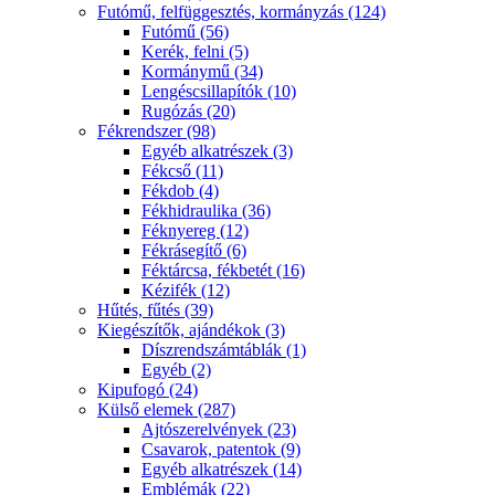
Futómű, felfüggesztés, kormányzás (124)
Futómű (56)
Kerék, felni (5)
Kormánymű (34)
Lengéscsillapítók (10)
Rugózás (20)
Fékrendszer (98)
Egyéb alkatrészek (3)
Fékcső (11)
Fékdob (4)
Fékhidraulika (36)
Féknyereg (12)
Fékrásegítő (6)
Féktárcsa, fékbetét (16)
Kézifék (12)
Hűtés, fűtés (39)
Kiegészítők, ajándékok (3)
Díszrendszámtáblák (1)
Egyéb (2)
Kipufogó (24)
Külső elemek (287)
Ajtószerelvények (23)
Csavarok, patentok (9)
Egyéb alkatrészek (14)
Emblémák (22)