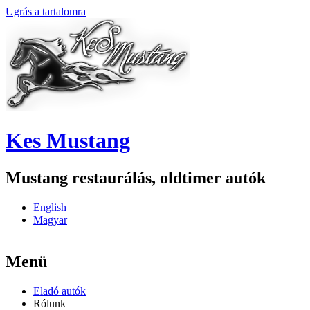
Ugrás a tartalomra
Kes Mustang
Mustang restaurálás, oldtimer autók
English
Magyar
Menü
Eladó autók
Rólunk