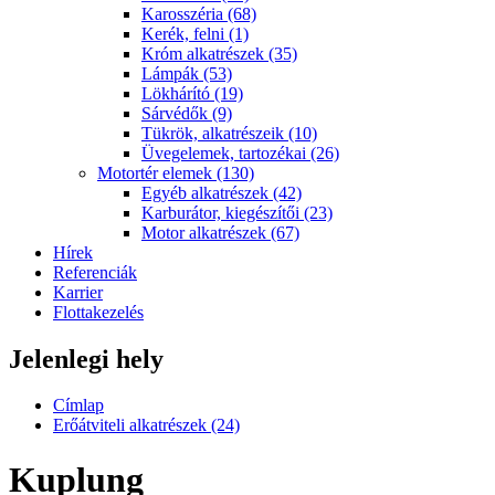
Karosszéria (68)
Kerék, felni (1)
Króm alkatrészek (35)
Lámpák (53)
Lökhárító (19)
Sárvédők (9)
Tükrök, alkatrészeik (10)
Üvegelemek, tartozékai (26)
Motortér elemek (130)
Egyéb alkatrészek (42)
Karburátor, kiegészítői (23)
Motor alkatrészek (67)
Hírek
Referenciák
Karrier
Flottakezelés
Jelenlegi hely
Címlap
Erőátviteli alkatrészek (24)
Kuplung