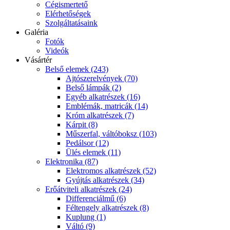
Cégismertető
Elérhetőségek
Szolgáltatásaink
Galéria
Fotók
Videók
Vásártér
Belső elemek (243)
Ajtószerelvények (70)
Belső lámpák (2)
Egyéb alkatrészek (16)
Emblémák, matricák (14)
Króm alkatrészek (7)
Kárpit (8)
Műszerfal, váltóboksz (103)
Pedálsor (12)
Ülés elemek (11)
Elektronika (87)
Elektromos alkatrészek (52)
Gyújtás alkatrészek (34)
Erőátviteli alkatrészek (24)
Differenciálmű (6)
Féltengely alkatrészek (8)
Kuplung (1)
Váltó (9)