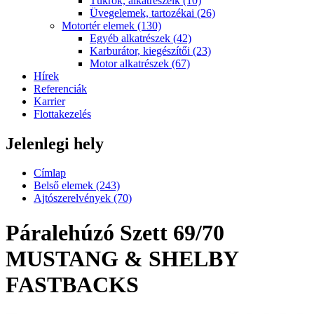
Tükrök, alkatrészeik (10)
Üvegelemek, tartozékai (26)
Motortér elemek (130)
Egyéb alkatrészek (42)
Karburátor, kiegészítői (23)
Motor alkatrészek (67)
Hírek
Referenciák
Karrier
Flottakezelés
Jelenlegi hely
Címlap
Belső elemek (243)
Ajtószerelvények (70)
Páralehúzó Szett 69/70
MUSTANG & SHELBY
FASTBACKS