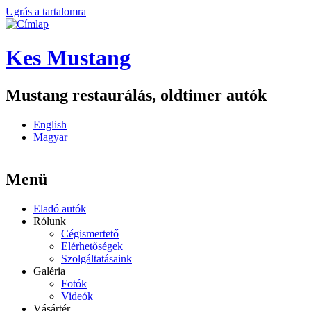
Ugrás a tartalomra
Kes Mustang
Mustang restaurálás, oldtimer autók
English
Magyar
Menü
Eladó autók
Rólunk
Cégismertető
Elérhetőségek
Szolgáltatásaink
Galéria
Fotók
Videók
Vásártér