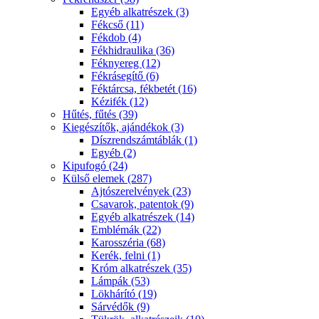
Egyéb alkatrészek (3)
Fékcső (11)
Fékdob (4)
Fékhidraulika (36)
Féknyereg (12)
Fékrásegítő (6)
Féktárcsa, fékbetét (16)
Kézifék (12)
Hűtés, fűtés (39)
Kiegészítők, ajándékok (3)
Díszrendszámtáblák (1)
Egyéb (2)
Kipufogó (24)
Külső elemek (287)
Ajtószerelvények (23)
Csavarok, patentok (9)
Egyéb alkatrészek (14)
Emblémák (22)
Karosszéria (68)
Kerék, felni (1)
Króm alkatrészek (35)
Lámpák (53)
Lökhárító (19)
Sárvédők (9)