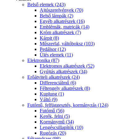
Belső elemek (243)
Ajtószerelvények (70)
Belső lámpák (2)
Egyéb alkatrészek (16)
Emblémák, matricák (14)
Króm alkatrészek (7)
Kárpit (8)
Műszerfal, váltóboksz (103)
Pedálsor (12)
Ülés elemek (11)
Elektronika (87)
Elektromos alkatrészek (52)
Gyújtás alkatrészek (34)
Erőátviteli alkatrészek (24)
Differenciálmű (6)
Féltengely alkatrészek (8)
Kuplung (1)
Váltó (9)
Futómű, felfüggesztés, kormányzás (124)
Futómű (56)
Kerék, felni (5)
Kormánymű (34)
Lengéscsillapítók (10)
Rugózás (20)
Fékrendszer (98)