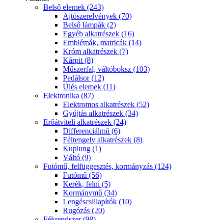
Belső elemek (243)
Ajtószerelvények (70)
Belső lámpák (2)
Egyéb alkatrészek (16)
Emblémák, matricák (14)
Króm alkatrészek (7)
Kárpit (8)
Műszerfal, váltóboksz (103)
Pedálsor (12)
Ülés elemek (11)
Elektronika (87)
Elektromos alkatrészek (52)
Gyújtás alkatrészek (34)
Erőátviteli alkatrészek (24)
Differenciálmű (6)
Féltengely alkatrészek (8)
Kuplung (1)
Váltó (9)
Futómű, felfüggesztés, kormányzás (124)
Futómű (56)
Kerék, felni (5)
Kormánymű (34)
Lengéscsillapítók (10)
Rugózás (20)
Fékrendszer (98)