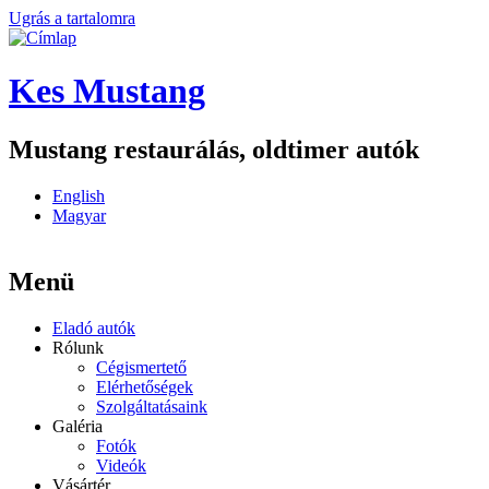
Ugrás a tartalomra
Kes Mustang
Mustang restaurálás, oldtimer autók
English
Magyar
Menü
Eladó autók
Rólunk
Cégismertető
Elérhetőségek
Szolgáltatásaink
Galéria
Fotók
Videók
Vásártér