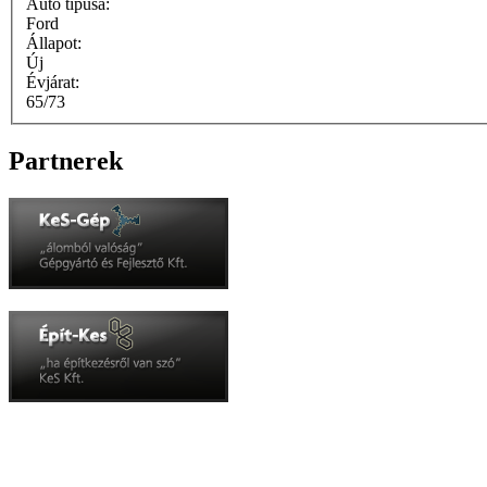
Autó típusa:
Ford
Állapot:
Új
Évjárat:
65/73
Partnerek