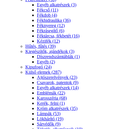
Egyéb alkatrészek (3)
Fékcső (11)
Fékdob (4)
Fékhidraulika (36)
Féknyereg (12)
Fékrásegítő (6)
Féktárcsa, fékbetét (16)
Kézifék (12)
Hűtés, fűtés (39)
Kiegészítők, ajándékok (3)
Díszrendszámtáblák (1)
Egyéb (2)
Kipufogó (24)
Külső elemek (287)
Ajtószerelvények (23)
Csavarok, patentok (9)
Egyéb alkatrészek (14)
Emblémák (22)
Karosszéria (68)
Kerék, felni (1)
Króm alkatrészek (35)
Lámpák (53)
Lökhárító (19)
Sárvédők (9)