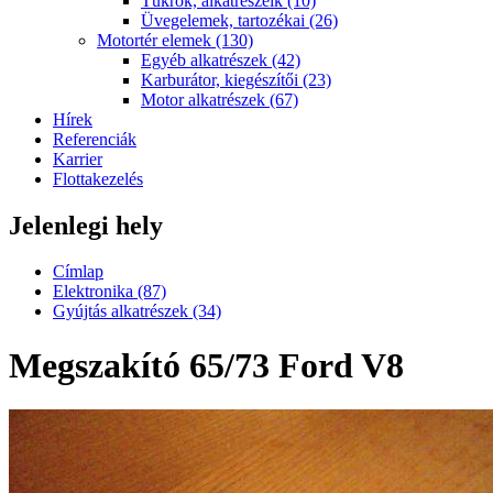
Tükrök, alkatrészeik (10)
Üvegelemek, tartozékai (26)
Motortér elemek (130)
Egyéb alkatrészek (42)
Karburátor, kiegészítői (23)
Motor alkatrészek (67)
Hírek
Referenciák
Karrier
Flottakezelés
Jelenlegi hely
Címlap
Elektronika (87)
Gyújtás alkatrészek (34)
Megszakító 65/73 Ford V8