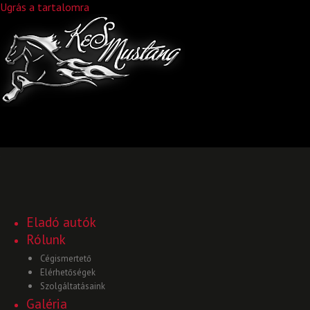
Ugrás a tartalomra
Eladó autók
Rólunk
Cégismertető
Elérhetőségek
Szolgáltatásaink
Galéria