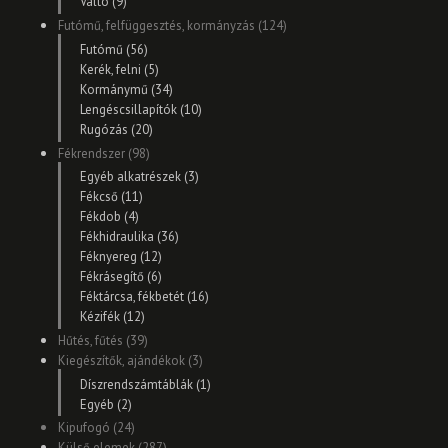
Váltó (9)
Futómű, felfüggesztés, kormányzás (124)
Futómű (56)
Kerék, felni (5)
Kormánymű (34)
Lengéscsillapítók (10)
Rugózás (20)
Fékrendszer (98)
Egyéb alkatrészek (3)
Fékcső (11)
Fékdob (4)
Fékhidraulika (36)
Féknyereg (12)
Fékrásegítő (6)
Féktárcsa, fékbetét (16)
Kézifék (12)
Hűtés, fűtés (39)
Kiegészítők, ajándékok (3)
Díszrendszámtáblák (1)
Egyéb (2)
Kipufogó (24)
Külső elemek (287)