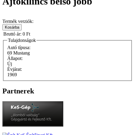
Ajtókilincs belső jobb
Termék verziók:
Bruttó ár:
0 Ft
Tulajdonságok
Autó típusa:
69 Mustang
Állapot:
Új
Évjárat:
1969
Partnerek