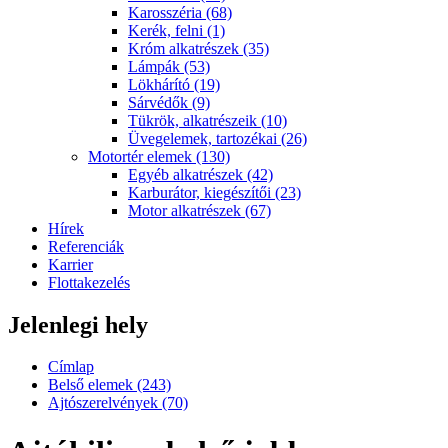
Karosszéria (68)
Kerék, felni (1)
Króm alkatrészek (35)
Lámpák (53)
Lökhárító (19)
Sárvédők (9)
Tükrök, alkatrészeik (10)
Üvegelemek, tartozékai (26)
Motortér elemek (130)
Egyéb alkatrészek (42)
Karburátor, kiegészítői (23)
Motor alkatrészek (67)
Hírek
Referenciák
Karrier
Flottakezelés
Jelenlegi hely
Címlap
Belső elemek (243)
Ajtószerelvények (70)