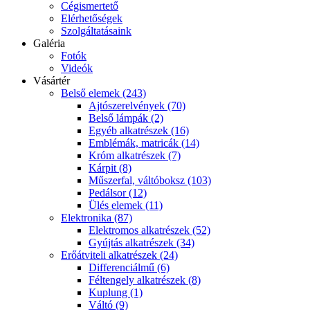
Cégismertető
Elérhetőségek
Szolgáltatásaink
Galéria
Fotók
Videók
Vásártér
Belső elemek (243)
Ajtószerelvények (70)
Belső lámpák (2)
Egyéb alkatrészek (16)
Emblémák, matricák (14)
Króm alkatrészek (7)
Kárpit (8)
Műszerfal, váltóboksz (103)
Pedálsor (12)
Ülés elemek (11)
Elektronika (87)
Elektromos alkatrészek (52)
Gyújtás alkatrészek (34)
Erőátviteli alkatrészek (24)
Differenciálmű (6)
Féltengely alkatrészek (8)
Kuplung (1)
Váltó (9)