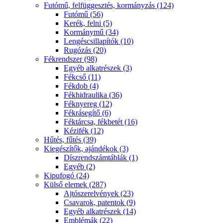
Futómű, felfüggesztés, kormányzás (124)
Futómű (56)
Kerék, felni (5)
Kormánymű (34)
Lengéscsillapítók (10)
Rugózás (20)
Fékrendszer (98)
Egyéb alkatrészek (3)
Fékcső (11)
Fékdob (4)
Fékhidraulika (36)
Féknyereg (12)
Fékrásegítő (6)
Féktárcsa, fékbetét (16)
Kézifék (12)
Hűtés, fűtés (39)
Kiegészítők, ajándékok (3)
Díszrendszámtáblák (1)
Egyéb (2)
Kipufogó (24)
Külső elemek (287)
Ajtószerelvények (23)
Csavarok, patentok (9)
Egyéb alkatrészek (14)
Emblémák (22)