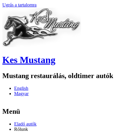
Ugrás a tartalomra
Kes Mustang
Mustang restaurálás, oldtimer autók
English
Magyar
Menü
Eladó autók
Rólunk